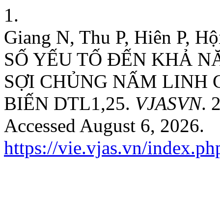
1.
Giang N, Thu P, Hiên P,
SỐ YẾU TỐ ĐẾN KHẢ N
SỢI CHỦNG NẤM LINH CH
BIẾN DTL1,25.
VJASVN
. 
Accessed August 6, 2026.
https://vie.vjas.vn/index.p