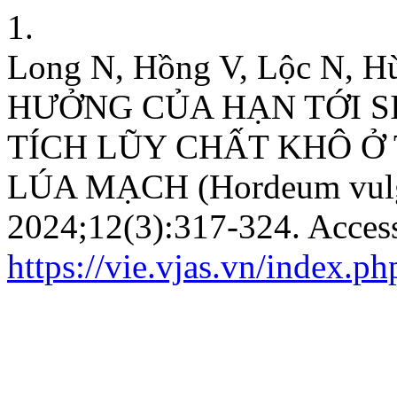
1.
Long N, Hồng V, Lộc N, 
HƯỞNG CỦA HẠN TỚI 
TÍCH LŨY CHẤT KHÔ Ở
LÚA MẠCH (Hordeum vulg
2024;12(3):317-324. Acces
https://vie.vjas.vn/index.ph