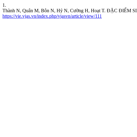
1.
Thành N, Quân M, Bôn N, Hỷ N, Cường H, Hoạt T. ĐẶC Đ
https://vie.vjas.vn/index.php/vjasvn/article/view/111