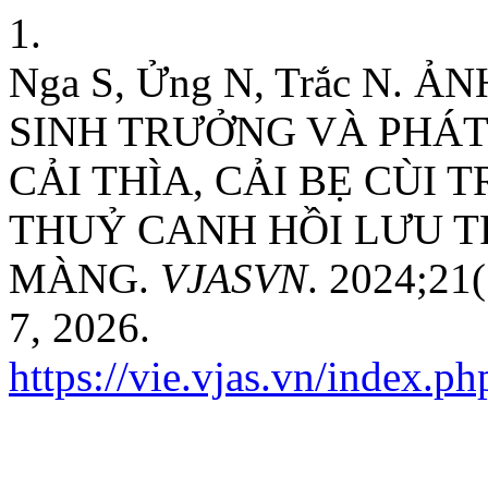
1.
Nga S, Ửng N, Trắc N.
SINH TRƯỞNG VÀ PHÁT 
CẢI THÌA, CẢI BẸ CÙI
THUỶ CANH HỒI LƯU T
MÀNG.
VJASVN
. 2024;21
7, 2026.
https://vie.vjas.vn/index.p