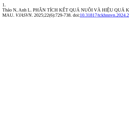
1.
Thảo N, Anh L. PHÂN TÍCH KẾT QUẢ NUÔI VÀ HIỆU QUẢ
MAU.
VJASVN
. 2025;22(6):729-738. doi:
10.31817/tckhnnvn.2024.2