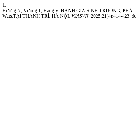
1.
Hương N, Vượng T, Hằng V. ĐÁNH GIÁ SINH TRƯỞNG, PHÁ
Wats.TẠI THANH TRÌ, HÀ NỘI.
VJASVN
. 2025;21(4):414-423. do