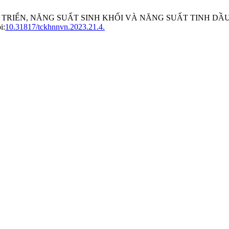
T TRIỂN, NĂNG SUẤT SINH KHỐI VÀ NĂNG SUẤT TINH DẦU 
i:
10.31817/tckhnnvn.2023.21.4.