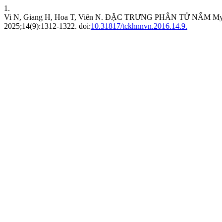
1.
Vi N, Giang H, Hoa T, Viên N. ĐẶC TRƯNG PHÂN TỬ NẤM M
2025;14(9):1312-1322. doi:
10.31817/tckhnnvn.2016.14.9.