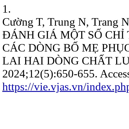
1.
Cường T, Trung N, Trang N
ĐÁNH GIÁ MỘT SỐ CHỈ
CÁC DÒNG BỐ MẸ PHỤC
LAI HAI DÒNG CHẤT L
2024;12(5):650-655. Acces
https://vie.vjas.vn/index.ph