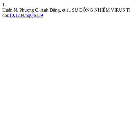
1.
Huân N, Phượng C, Anh Đặng, et al. SỰ ĐỒNG NHIỄM V
doi:
10.1234/nq6jb139