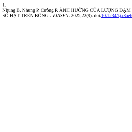
1.
Nhung B, Nhung P, Cường P. ẢNH HƯỞNG CỦA LƯỢNG 
SỐ HẠT TRÊN BÔNG .
VJASVN
. 2025;22(9). doi:
10.1234/kjx3ae