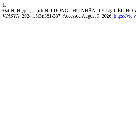
1.
Đạt N, Hiệp T, Trạch N. LƯỢNG THU NHẬN, TỶ LỆ TIÊ
VJASVN
. 2024;13(3):381-387. Accessed August 9, 2026.
https://vie