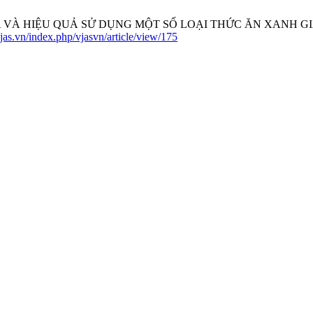
U HÓA VÀ HIỆU QUẢ SỬ DỤNG MỘT SỐ LOẠI THỨC ĂN XAN
.vjas.vn/index.php/vjasvn/article/view/175