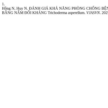
1.
Hồng N, Huy N. ĐÁNH GIÁ KHẢ NĂNG PHÒNG CHỐNG BỆNH
BẰNG NẤM ĐỐI KHÁNG Trichoderma asperellum.
VJASVN
. 202