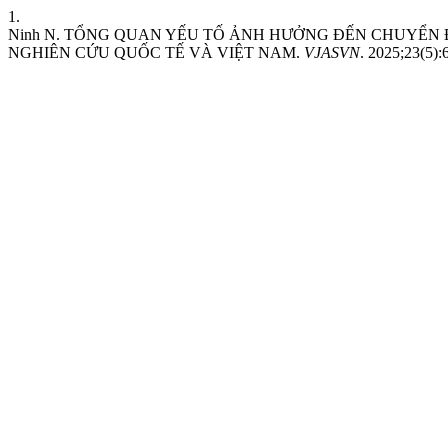
1.
Ninh N. TỔNG QUAN YẾU TỐ ẢNH HƯỞNG ĐẾN CHUYỂN Đ
NGHIÊN CỨU QUỐC TẾ VÀ VIỆT NAM.
VJASVN
. 2025;23(5):