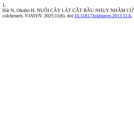
1.
Hải N, Okubo H. NUÔI CẤY LÁT CẮT BẦU NHỤY NHẰM CỨU PHÔ
colchesteri.
VJASVN
. 2025;11(6). doi:
10.31817/tckhnnvn.2013.11.6.