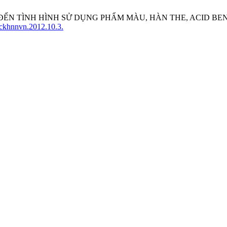
IỆP ĐẾN TÌNH HÌNH SỬ DỤNG PHẨM MÀU, HÀN THE, ACID 
ckhnnvn.2012.10.3.