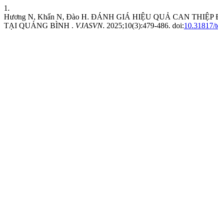
1.
Hương N, Khẩn N, Đào H. ĐÁNH GIÁ HIỆU QUẢ CAN TH
TẠI QUẢNG BÌNH .
VJASVN
. 2025;10(3):479-486. doi:
10.31817/t