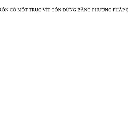
 TRỘN CỎ MỘT TRỤC VÍT CÔN ĐỨNG BẰNG PHƯƠNG PHÁP