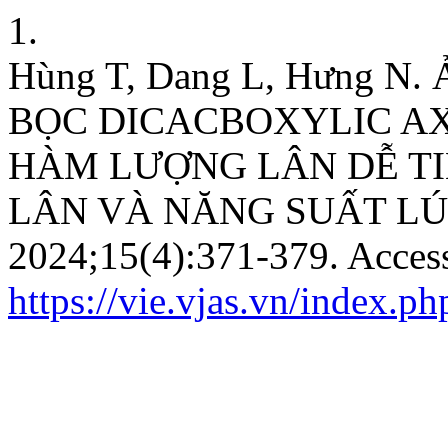
1.
Hùng T, Dang L, Hưng 
BỌC DICACBOXYLIC AX
HÀM LƯỢNG LÂN DỄ TI
LÂN VÀ NĂNG SUẤT LÚ
2024;15(4):371-379. Acces
https://vie.vjas.vn/index.ph