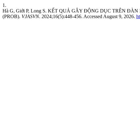
1.
Hà G, Giới P, Long S. KẾT QUẢ GÂY ĐỘNG DỤC TRÊN Đ
(PROB).
VJASVN
. 2024;16(5):448-456. Accessed August 9, 2026.
h