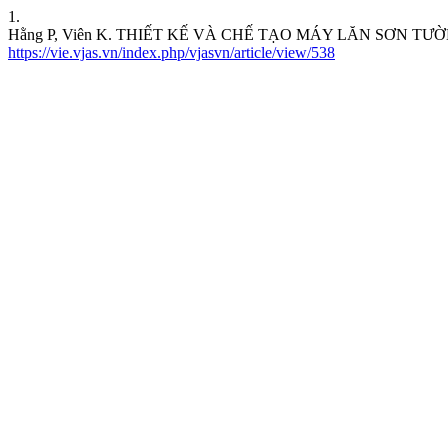
1.
Hằng P, Viên K. THIẾT KẾ VÀ CHẾ TẠO MÁY LĂN SƠN TƯ
https://vie.vjas.vn/index.php/vjasvn/article/view/538