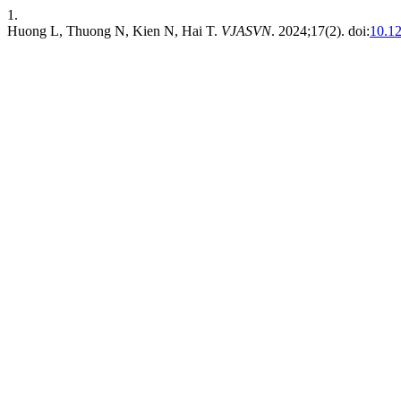
1.
Huong L, Thuong N, Kien N, Hai T.
VJASVN
. 2024;17(2). doi:
10.1