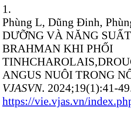
1.
Phùng L, Dũng Đinh, Ph
DƯỠNG VÀ NĂNG SUẤT 
BRAHMAN KHI PHỐI
TINHCHAROLAIS,DROU
ANGUS NUÔI TRONG NÔ
VJASVN
. 2024;19(1):41-49
https://vie.vjas.vn/index.ph