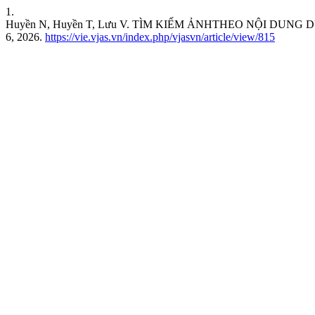
1.
Huyền N, Huyền T, Lưu V. TÌM KIẾM ẢNHTHEO NỘI DU
6, 2026.
https://vie.vjas.vn/index.php/vjasvn/article/view/815