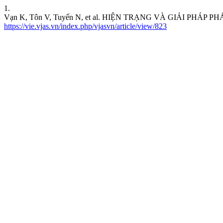
1.
Vạn K, Tôn V, Tuyến N, et al. HIỆN TRẠNG VÀ GIẢI PHÁ
https://vie.vjas.vn/index.php/vjasvn/article/view/823