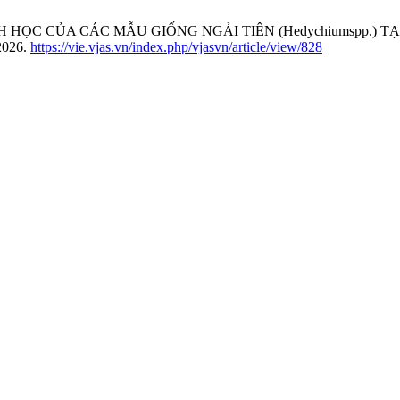
 SINH HỌC CỦA CÁC MẪU GIỐNG NGẢI TIÊN (Hedychiumspp.)
 2026.
https://vie.vjas.vn/index.php/vjasvn/article/view/828