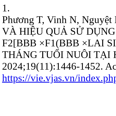
1.
Phương T, Vinh N, Ngu
VÀ HIỆU QUẢ SỬ DỤNG
F2[BBB ×F1(BBB ×LAI S
THÁNG TUỔI NUÔI TẠI 
2024;19(11):1446-1452. Ac
https://vie.vjas.vn/index.ph