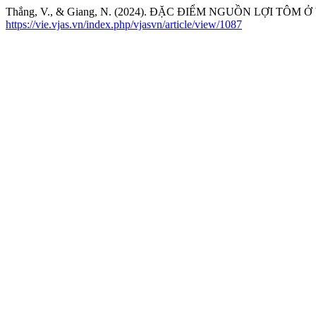
Thắng, V., & Giang, N. (2024). ĐẶC ĐIỂM NGUỒN LỢI T
https://vie.vjas.vn/index.php/vjasvn/article/view/1087