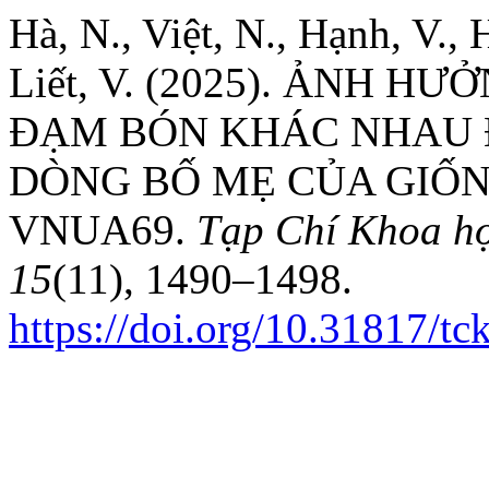
Hà, N., Việt, N., Hạnh, V., 
Liết, V. (2025). ẢNH 
ĐẠM BÓN KHÁC NHAU 
DÒNG BỐ MẸ CỦA GIỐN
VNUA69.
Tạp Chí Khoa họ
15
(11), 1490–1498.
https://doi.org/10.31817/t