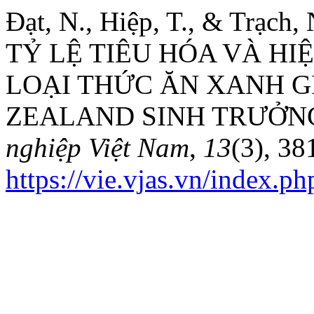
Đạt, N., Hiệp, T., & Trạ
TỶ LỆ TIÊU HÓA VÀ HI
LOẠI THỨC ĂN XANH G
ZEALAND SINH TRƯỞN
nghiệp Việt Nam
,
13
(3), 38
https://vie.vjas.vn/index.ph