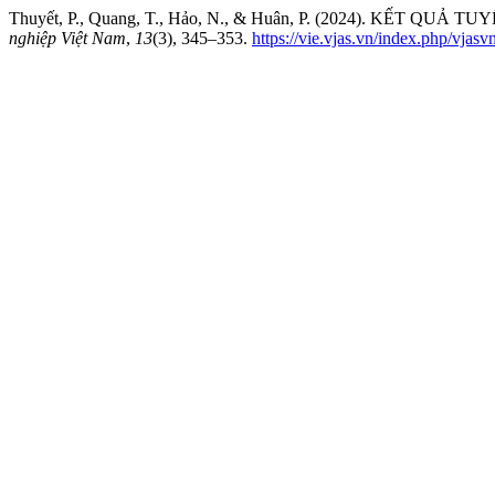
Thuyết, P., Quang, T., Hảo, N., & Huân, P. (2024). KẾT 
nghiệp Việt Nam
,
13
(3), 345–353.
https://vie.vjas.vn/index.php/vjasv