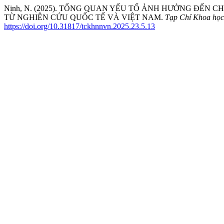
Ninh, N. (2025). TỔNG QUAN YẾU TỐ ẢNH HƯỞNG ĐẾN 
TỪ NGHIÊN CỨU QUỐC TẾ VÀ VIỆT NAM.
Tạp Chí Khoa học
https://doi.org/10.31817/tckhnnvn.2025.23.5.13