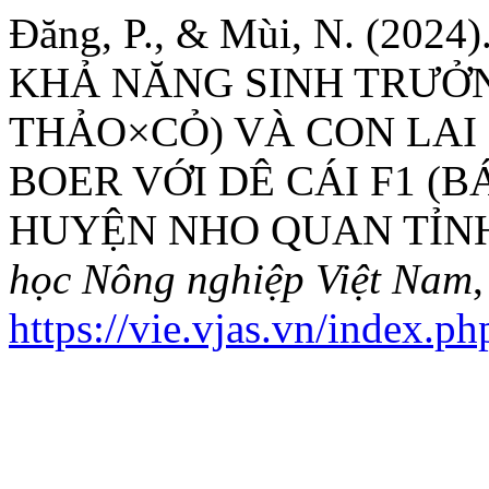
Đăng, P., & Mùi, N. (20
KHẢ NĂNG SINH TRƯỞN
THẢO×CỎ) VÀ CON LAI
BOER VỚI DÊ CÁI F1 (
HUYỆN NHO QUAN TỈNH
học Nông nghiệp Việt Nam
https://vie.vjas.vn/index.ph