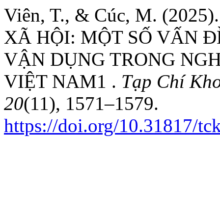
Viên, T., & Cúc, M. (20
XÃ HỘI: MỘT SỐ VẤN Đ
VẬN DỤNG TRONG NGHI
VIỆT NAM1 .
Tạp Chí Kho
20
(11), 1571–1579.
https://doi.org/10.31817/t