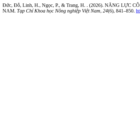
Đức, Đỗ, Linh, H., Ngọc, P., & Trang, H. . (2026). NĂN
NAM.
Tạp Chí Khoa học Nông nghiệp Việt Nam
,
24
(6), 841–850.
h