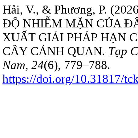
Hải, V., & Phương, P. (
ĐỘ NHIỄM MẶN CỦA Đ
XUẤT GIẢI PHÁP HẠN 
CÂY CẢNH QUAN.
Tạp C
Nam
,
24
(6), 779–788.
https://doi.org/10.31817/t