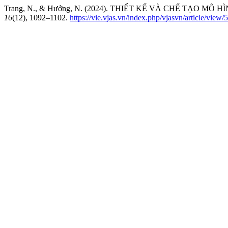
Trang, N., & Hưởng, N. (2024). THIẾT KẾ VÀ CHẾ TẠO 
16
(12), 1092–1102.
https://vie.vjas.vn/index.php/vjasvn/article/view/