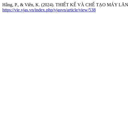
Hằng, P., & Viên, K. (2024). THIẾT KẾ VÀ CHẾ TẠO MÁY 
https://vie.vjas.vn/index.php/vjasvn/article/view/538