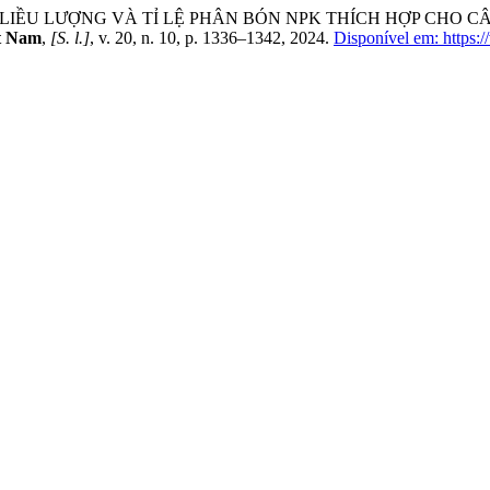
 CỨU LIỀU LƯỢNG VÀ TỈ LỆ PHÂN BÓN NPK THÍCH HỢP CH
ệt Nam
,
[S. l.]
, v. 20, n. 10, p. 1336–1342, 2024.
Disponível em: https:/