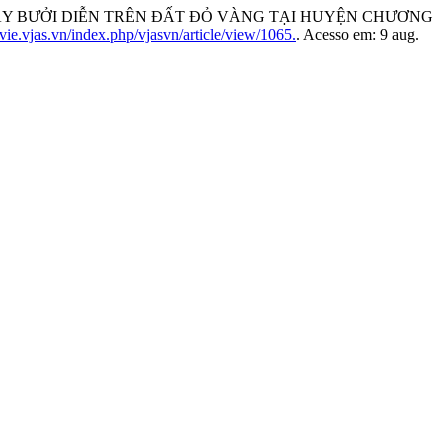
O CÂY BƯỞI DIỄN TRÊN ĐẤT ĐỎ VÀNG TẠI HUYỆN CHƯƠNG
/vie.vjas.vn/index.php/vjasvn/article/view/1065.
. Acesso em: 9 aug.