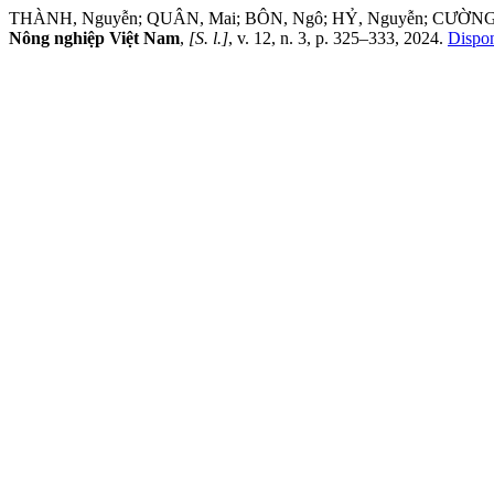
THÀNH, Nguyễn; QUÂN, Mai; BÔN, Ngô; HỶ, Nguyễn; CƯỜ
Nông nghiệp Việt Nam
,
[S. l.]
, v. 12, n. 3, p. 325–333, 2024.
Dispon