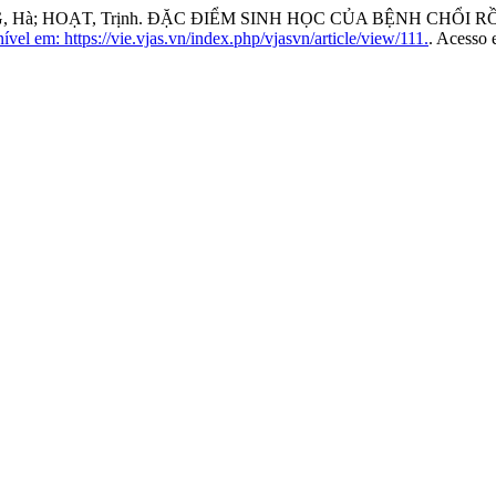
NG, Hà; HOẠT, Trịnh. ĐẶC ĐIỂM SINH HỌC CỦA BỆNH CHỔI 
ível em: https://vie.vjas.vn/index.php/vjasvn/article/view/111.
. Acesso 