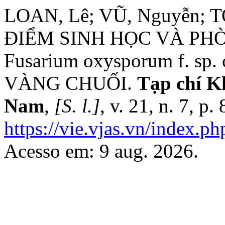
LOAN, Lê; VŨ, Nguyễn; 
ĐIỂM SINH HỌC VÀ PH
Fusarium oxysporum f. s
VÀNG CHUỐI.
Tạp chí K
Nam
,
[S. l.]
, v. 21, n. 7, p
https://vie.vjas.vn/index.ph
Acesso em: 9 aug. 2026.