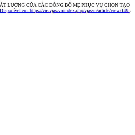
IÊU CHẤT LƯỢNG CỦA CÁC DÒNG BỐ MẸ PHỤC VỤ CHỌN TẠO
Disponível em: https://vie.vjas.vn/index.php/vjasvn/article/view/149.
.