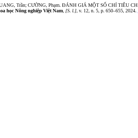
n; QUANG, Trần; CƯỜNG, Phạm. ĐÁNH GIÁ MỘT SỐ CHỈ T
oa học Nông nghiệp Việt Nam
,
[S. l.]
, v. 12, n. 5, p. 650–655, 2024.