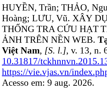
HUYỀN, Trần; THẢO, Ngu
Hoàng; LƯU, Vũ. XÂY D
THỐNG TRA CỨU HẠT 
ẢNH TRÊN NỀN WEB.
Tạ
Việt Nam
,
[S. l.]
, v. 13, n.
10.31817/tckhnnvn.2015.13
https://vie.vjas.vn/index.ph
Acesso em: 9 aug. 2026.