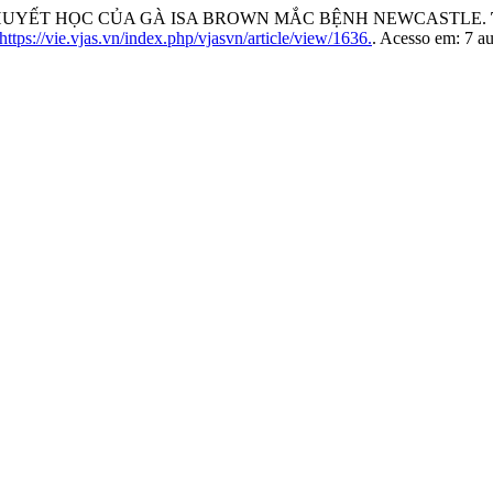
IỂM HUYẾT HỌC CỦA GÀ ISA BROWN MẮC BỆNH NEWCASTLE.
ttps://vie.vjas.vn/index.php/vjasvn/article/view/1636.
. Acesso em: 7 a