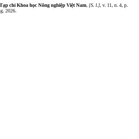
Tạp chí Khoa học Nông nghiệp Việt Nam
,
[S. l.]
, v. 11, n. 4, p.
ug. 2026.