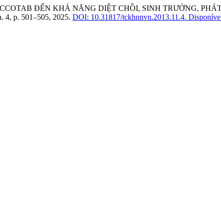
ỦA ACCOTAB ĐẾN KHẢ NĂNG DIỆT CHỒI, SINH TRƯỞNG, PH
 n. 4, p. 501–505, 2025.
DOI: 10.31817/tckhnnvn.2013.11.4.
Disponível 