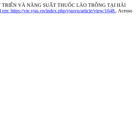
ÁT TRIỂN VÀ NĂNG SUẤT THUỐC LÀO TRỒNG TẠI HẢI
em: https://vie.vjas.vn/index.php/vjasvn/article/view/1648.
. Acesso