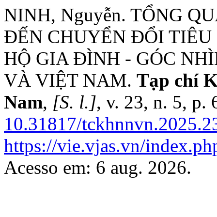
NINH, Nguyễn. TỔNG 
ĐẾN CHUYỂN ĐỔI TIÊ
HỘ GIA ĐÌNH - GÓC NH
VÀ VIỆT NAM.
Tạp chí K
Nam
,
[S. l.]
, v. 23, n. 5, p
10.31817/tckhnnvn.2025.23
https://vie.vjas.vn/index.ph
Acesso em: 6 aug. 2026.