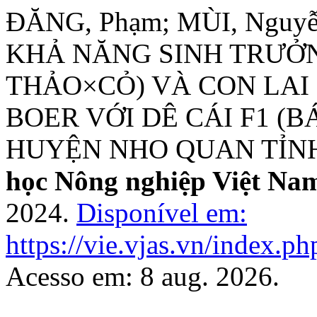
ĐĂNG, Phạm; MÙI, Nguy
KHẢ NĂNG SINH TRƯỞN
THẢO×CỎ) VÀ CON LAI
BOER VỚI DÊ CÁI F1 (
HUYỆN NHO QUAN TỈNH
học Nông nghiệp Việt Na
2024.
Disponível em:
https://vie.vjas.vn/index.ph
Acesso em: 8 aug. 2026.