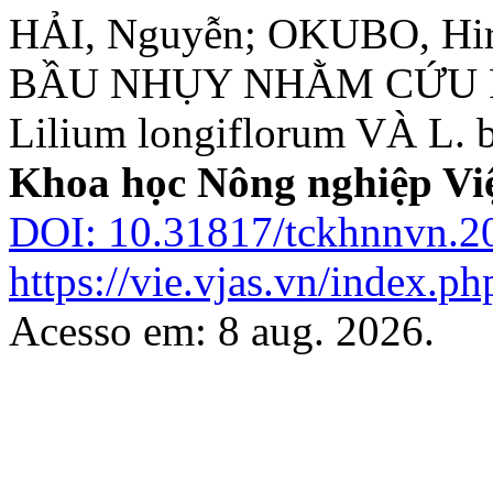
HẢI, Nguyễn; OKUBO, Hi
BẦU NHỤY NHẰM CỨU P
Lilium longiflorum VÀ L. b
Khoa học Nông nghiệp Vi
DOI: 10.31817/tckhnnvn.20
https://vie.vjas.vn/index.ph
Acesso em: 8 aug. 2026.