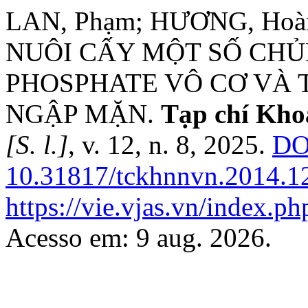
LAN, Phạm; HƯƠNG, Hoà
NUÔI CẤY MỘT SỐ CH
PHOSPHATE VÔ CƠ VÀ
NGẬP MẶN.
Tạp chí Kho
[S. l.]
, v. 12, n. 8, 2025.
DO
10.31817/tckhnnvn.2014.12
https://vie.vjas.vn/index.ph
Acesso em: 9 aug. 2026.