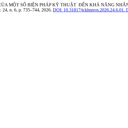
 CỦA MỘT SỐ BIỆN PHÁP KỸ THUẬT ĐẾN KHẢ NĂNG NHÂN 
v. 24, n. 6, p. 735–744, 2026.
DOI: 10.31817/tckhnnvn.2026.24.6.01.
D