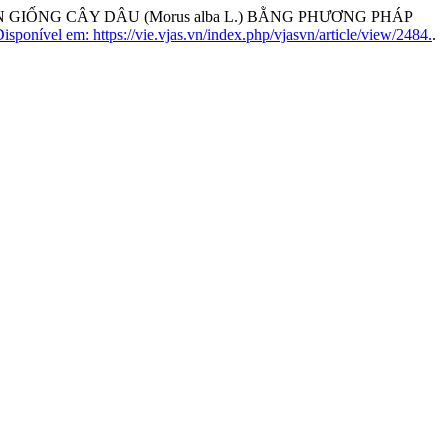
GIỐNG CÂY DÂU (Morus alba L.) BẰNG PHƯƠNG PHÁP
isponível em: https://vie.vjas.vn/index.php/vjasvn/article/view/2484.
.