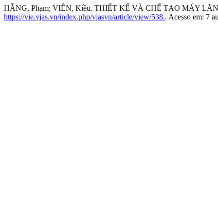
HẰNG, Phạm; VIÊN, Kiều. THIẾT KẾ VÀ CHẾ TẠO MÁY L
https://vie.vjas.vn/index.php/vjasvn/article/view/538.
. Acesso em: 7 a