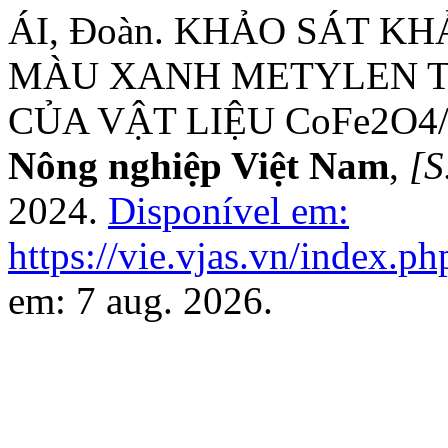
ÁI, Đoàn. KHẢO SÁT K
MÀU XANH METYLEN 
CỦA VẬT LIỆU CoFe2O4
Nông nghiệp Việt Nam
,
[S.
2024.
Disponível em:
https://vie.vjas.vn/index.ph
em: 7 aug. 2026.